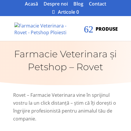
Acasă
Despre noi
Blog
Contact
Articole 0
Farmacie Veterinara
ş
i
Petshop – Rovet
Rovet – Farmacie Veterinara vine în sprijinul
vostru la un click distanţă – ştim că îţi doreşti o
îngrijire profesionistă pentru animalul tău de
companie.